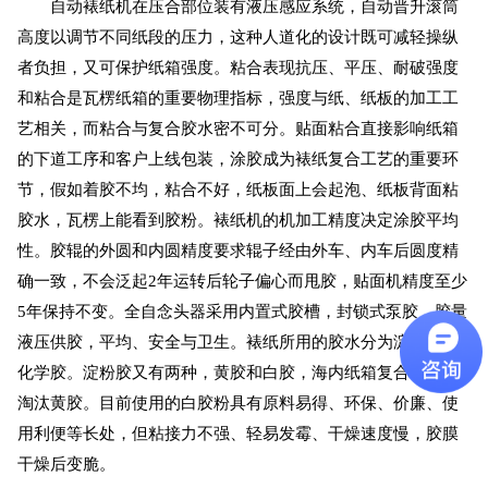
自动裱纸机在压合部位装有液压感应系统，自动晋升滚筒
高度以调节不同纸段的压力，这种人道化的设计既可减轻操纵
者负担，又可保护纸箱强度。粘合表现抗压、平压、耐破强度
和粘合是瓦楞纸箱的重要物理指标，强度与纸、纸板的加工工
艺相关，而粘合与复合胶水密不可分。贴面粘合直接影响纸箱
的下道工序和客户上线包装，涂胶成为裱纸复合工艺的重要环
节，假如着胶不均，粘合不好，纸板面上会起泡、纸板背面粘
胶水，瓦楞上能看到胶粉。裱纸机的机加工精度决定涂胶平均
性。胶辊的外圆和内圆精度要求辊子经由外车、内车后圆度精
确一致，不会泛起2年运转后轮子偏心而甩胶，贴面机精度至少
5年保持不变。全自念头器采用内置式胶槽，封锁式泵胶，胶量
液压供胶，平均、安全与卫生。裱纸所用的胶水分为淀粉胶和
化学胶。淀粉胶又有两种，黄胶和白胶，海内纸箱复合已基本
淘汰黄胶。目前使用的白胶粉具有原料易得、环保、价廉、使
用利便等长处，但粘接力不强、轻易发霉、干燥速度慢，胶膜
干燥后变脆。