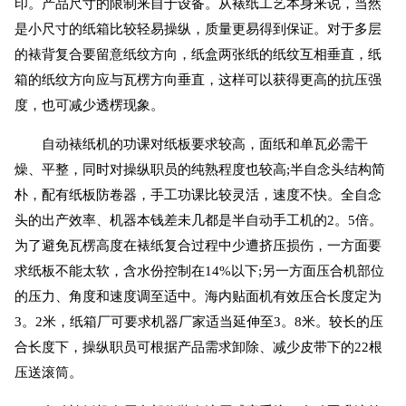
印。产品尺寸的限制来自于设备。从裱纸工艺本身来说，当然
是小尺寸的纸箱比较轻易操纵，质量更易得到保证。对于多层
的裱背复合要留意纸纹方向，纸盒两张纸的纸纹互相垂直，纸
箱的纸纹方向应与瓦楞方向垂直，这样可以获得更高的抗压强
度，也可减少透楞现象。
自动裱纸机的功课对纸板要求较高，面纸和单瓦必需干
燥、平整，同时对操纵职员的纯熟程度也较高;半自念头结构简
朴，配有纸板防卷器，手工功课比较灵活，速度不快。全自念
头的出产效率、机器本钱差未几都是半自动手工机的2。5倍。
为了避免瓦楞高度在裱纸复合过程中少遭挤压损伤，一方面要
求纸板不能太软，含水份控制在14%以下;另一方面压合机部位
的压力、角度和速度调至适中。海内贴面机有效压合长度定为
3。2米，纸箱厂可要求机器厂家适当延伸至3。8米。较长的压
合长度下，操纵职员可根据产品需求卸除、减少皮带下的22根
压送滚筒。