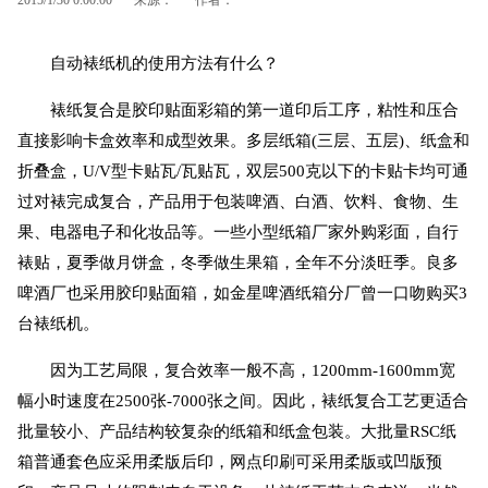
自动裱纸机
的使用方法有什么？
裱纸复合是胶印贴面彩箱的第一道印后工序，粘性和压合
直接影响卡盒效率和成型效果。多层纸箱(三层、五层)、纸盒和
折叠盒，U/V型卡贴瓦/瓦贴瓦，双层500克以下的卡贴卡均可通
过对裱完成复合，产品用于包装啤酒、白酒、饮料、食物、生
果、电器电子和化妆品等。一些小型纸箱厂家外购彩面，自行
裱贴，夏季做月饼盒，冬季做生果箱，全年不分淡旺季。良多
啤酒厂也采用胶印贴面箱，如金星啤酒纸箱分厂曾一口吻购买3
台裱纸机。
因为工艺局限，复合效率一般不高，1200mm-1600mm宽
幅小时速度在2500张-7000张之间。因此，裱纸复合工艺更适合
批量较小、产品结构较复杂的纸箱和纸盒包装。大批量RSC纸
箱普通套色应采用柔版后印，网点印刷可采用柔版或凹版预