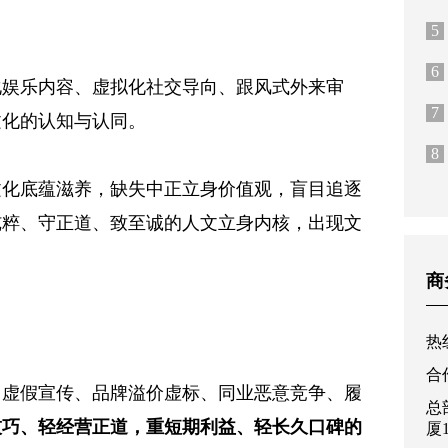
5
6
化娱乐内容、虚拟化社交导向、跟风式外来审
7
文化的认知与认同。
8
文化底蕴滋养，缺失中正立身价值观，盲目追逐
纯粹、守正道、致至诚的人文立身内核，出现文
。
商
热线
合作
、虚假宣传、品牌溢价虚标、同业恶意竞争、履
总
技巧、轻经营正道，重短期利益、轻长久口碑的
厦