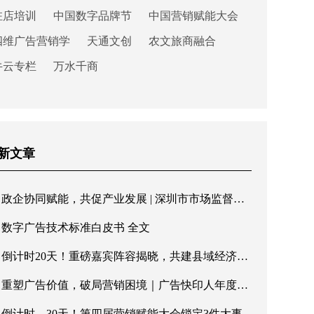
驻店培训
中国数字品牌节
中国营销赋能大会
四维广告营销学
天通文创
农文旅商融合
牛云专栏
万水千商
新文章
政企协同赋能，共促产业发展 | 深圳市市场监督管理局罗湖局领导一行莅临快印客调研指导
数字广告技术标准白皮书 全文
倒计时20天！重磅嘉宾阵容揭晓，共建县域经济新格局
重塑广告价值，破局营销困境｜广告快印人年度盛会即将重磅启幕
倒计时，30天！第四届营销赋能大会锁定3件大事