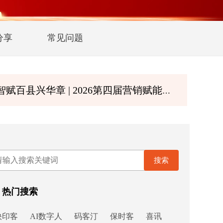
分享
常见问题
 | 2026第四届营销赋能大会暨第二届诚商文化节8月深圳启幕
搜索
热门搜索
快印客
AI数字人
码客汀
保时客
喜讯