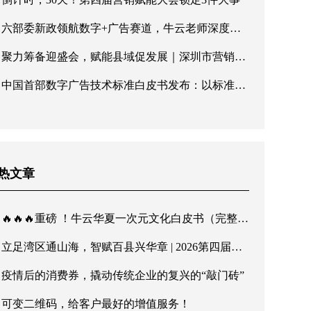
六部委新政领航数字+广告赛道，牛云老师深度解读广告产业新机遇
聚力筹备迎盛会，赋能县域促发展｜深圳市营销协会第五届理事会第三次会议顺利召开
中国首部数字广告技术标准白皮书发布：以标准化建设响应六部委高质量发展号召
热文章
🔥🔥🔥重磅 ！牛云华夏一次元文化白皮书（完整版）发布！传华夏文脉，行至诚商道
立足湾区通山海，智赋百县兴华章 | 2026第四届营销赋能大会暨第二届诚商文化节8月深圳启幕
疫情后的消费券，撬动传统企业的复兴的“敲门砖”
可变二维码，给客户最好的增值服务！