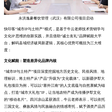
永洪逸豪餐饮管理（武汉）有限公司项目启动
快印客“城市IP与土特产”模式，是基于牛云老师技术营销学与
文化IP 思维的创新实践，并且借助“诚士友礼”品牌赋能大平
台，解码县域经济破局新逻辑，其核心优势可概括为三大维
度：
文化赋能：塑造差异化品牌内核
“城市IP与土特产”项目深度挖掘地方历史文化、民俗风情、地
理标识，将土特产从“产品”升级为“文化载体”。以新疆伊犁大
礼包项目为例，可以以“塞外江南”的人文底蕴与自然禀赋为锚
点，打造“城市大礼包”IP，让当地农特产成为传播伊犁文化
的“移动名片”。四川凉山孟获酒庄，牛云老师表示，可以依托
三国文化、彝族风情与民族融合的情感寄托，赋予酒类产品历