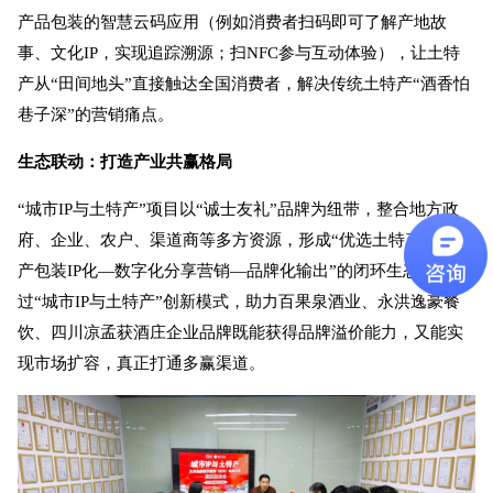
产品包装的智慧云码应用（例如消费者扫码即可了解产地故
事、文化IP，实现追踪溯源；扫NFC参与互动体验），让土特
产从“田间地头”直接触达全国消费者，解决传统土特产“酒香怕
巷子深”的营销痛点。
生态联动：打造产业共赢格局
“城市IP与土特产”项目以“诚士友礼”品牌为纽带，整合地方政
府、企业、农户、渠道商等多方资源，形成“优选土特产—土特
产包装IP化—数字化分享营销—品牌化输出”的闭环生态。通
过“城市IP与土特产”创新模式，助力百果泉酒业、永洪逸豪餐
饮、四川凉孟获酒庄企业品牌既能获得品牌溢价能力，又能实
现市场扩容，真正打通多赢渠道。