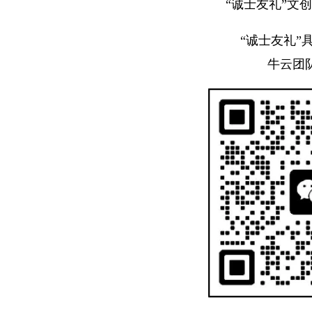
“诚士友礼”文
“诚士友礼”
牛云团