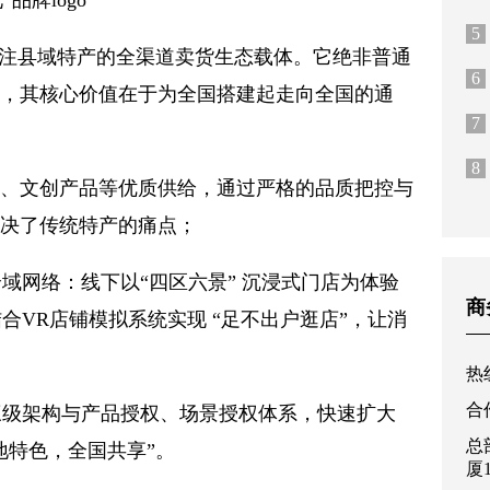
5
专注县域特产的全渠道卖货生态载体。它绝非普通
6
台，其核心价值在于为全国搭建起走向全国的通
7
8
作、文创产品等优质供给，通过严格的品质把控与
解决了传统特产的痛点；
全域网络：线下以“四区六景” 沉浸式门店为体验
商
VR店铺模拟系统实现 “足不出户逛店”，让消
热线
合作
三级架构与产品授权、场景授权体系，快速扩大
总
地特色，全国共享”。
厦