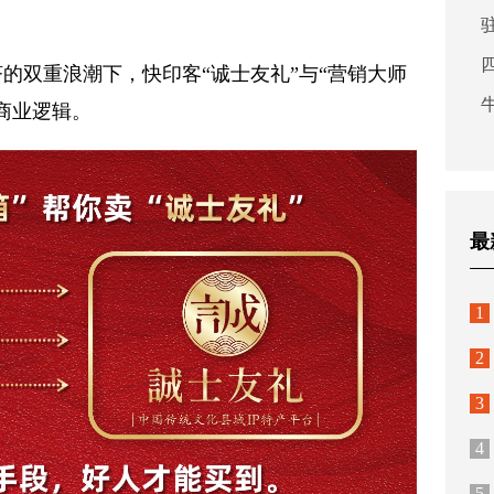
的双重浪潮下，快印客“诚士友礼”与“营销大师
商业逻辑。
最
1
2
3
4
5