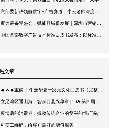
六部委新政领航数字+广告赛道，牛云老师深度解读广告产业新机遇
聚力筹备迎盛会，赋能县域促发展｜深圳市营销协会第五届理事会第三次会议顺利召开
中国首部数字广告技术标准白皮书发布：以标准化建设响应六部委高质量发展号召
热文章
🔥🔥🔥重磅 ！牛云华夏一次元文化白皮书（完整版）发布！传华夏文脉，行至诚商道
立足湾区通山海，智赋百县兴华章 | 2026第四届营销赋能大会暨第二届诚商文化节8月深圳启幕
疫情后的消费券，撬动传统企业的复兴的“敲门砖”
可变二维码，给客户最好的增值服务！