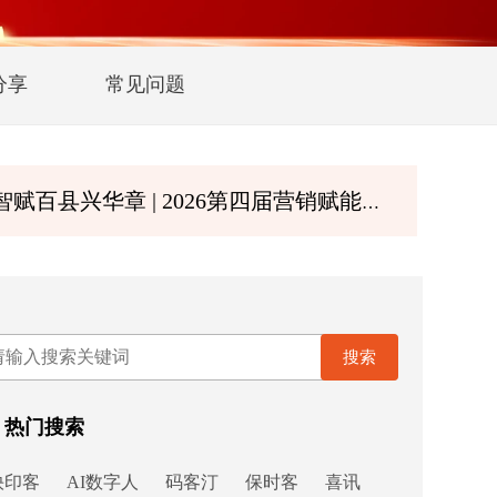
分享
常见问题
 | 2026第四届营销赋能大会暨第二届诚商文化节8月深圳启幕
搜索
热门搜索
快印客
AI数字人
码客汀
保时客
喜讯