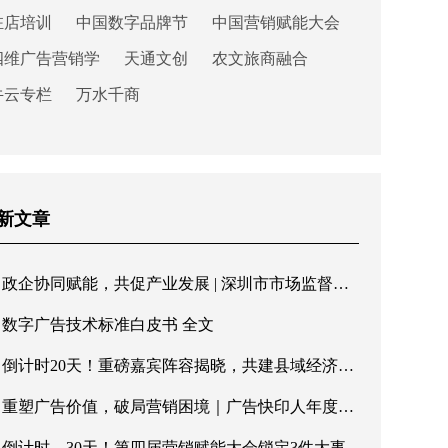
驻店培训
中国数字品牌节
中国营销赋能大会
四维广告营销学
天通文创
农文旅商融合
牛云专栏
万水千商
新文章
政企协同赋能，共促产业发展 | 深圳市市场监督管理局罗湖局领导一行莅临快印客调研指导
数字广告技术标准白皮书 全文
倒计时20天！重磅嘉宾阵容揭晓，共建县域经济新格局
重塑广告价值，破局营销困境｜广告快印人年度盛会即将重磅启幕
倒计时，30天！第四届营销赋能大会锁定3件大事