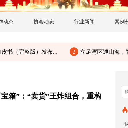
作动态
协会动态
行业新闻
案例
版）发布！传华夏文脉，行至诚商道
立足湾区通山海，智赋百县兴华章
2
百宝箱”：“卖货”王炸组合，重构