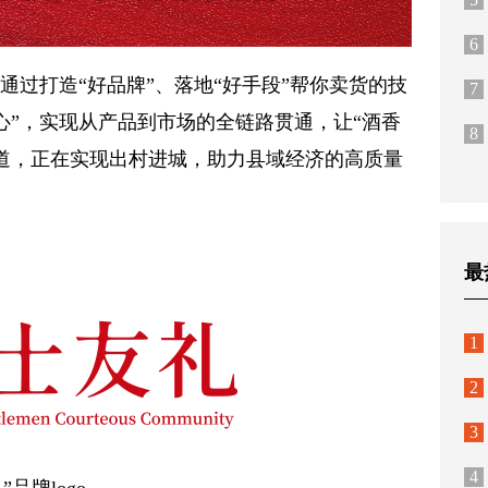
6
通过打造“好品牌”、落地“好手段”帮你卖货的技
7
心”，实现从产品到市场的全链路贯通，让“酒香
8
道，正在实现出村进城，助力县域经济的高质量
最
1
2
3
4
”品牌logo