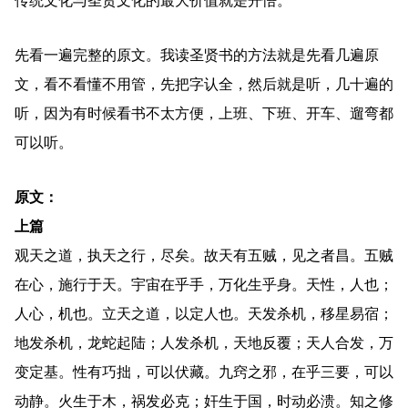
传统文化与圣贤文化的最大价值就是开悟。
先看一遍完整的原文。我读圣贤书的方法就是先看几遍原
文，看不看懂不用管，先把字认全，然后就是听，几十遍的
听，因为有时候看书不太方便，上班、下班、开车、遛弯都
可以听。
原文：
上篇
观天之道，执天之行，尽矣。故天有五贼，见之者昌。五贼
在心，施行于天。宇宙在乎手，万化生乎身。天性，人也；
人心，机也。立天之道，以定人也。天发杀机，移星易宿；
地发杀机，龙蛇起陆；人发杀机，天地反覆；天人合发，万
变定基。性有巧拙，可以伏藏。九窍之邪，在乎三要，可以
动静。火生于木，祸发必克；奸生于国，时动必溃。知之修