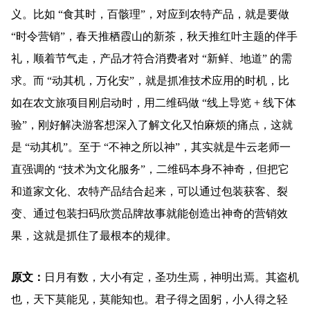
义。比如 “食其时，百骸理”，对应到农特产品，就是要做
“时令营销”，春天推栖霞山的新茶，秋天推红叶主题的伴手
礼，顺着节气走，产品才符合消费者对 “新鲜、地道” 的需
求。而 “动其机，万化安”，就是抓准技术应用的时机，比
如在农文旅项目刚启动时，用二维码做 “线上导览 + 线下体
验”，刚好解决游客想深入了解文化又怕麻烦的痛点，这就
是 “动其机”。至于 “不神之所以神”，其实就是牛云老师一
直强调的 “技术为文化服务”，二维码本身不神奇，但把它
和道家文化、农特产品结合起来，可以通过包装获客、裂
变、通过包装扫码欣赏品牌故事就能创造出神奇的营销效
果，这就是抓住了最根本的规律。
原文：
日月有数，大小有定，圣功生焉，神明出焉。其盗机
也，天下莫能见，莫能知也。君子得之固躬，小人得之轻