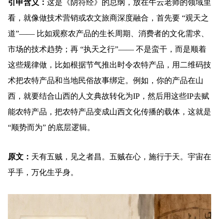
引申含义：
这是《阴符经》的总纲，放在牛云老师的领域里
看，就像做技术营销或农文旅商深度融合，首先要 “观天之
道”—— 比如观察农产品的生长周期、消费者的文化需求、
市场的技术趋势；再 “执天之行”—— 不是蛮干，而是顺着
这些规律做，比如根据节气推出时令农特产品，用二维码技
术把农特产品和当地民俗故事绑定。例如，你的产品在山
西，就要结合山西的人文典故转化为IP，然后用这些IP去赋
能农特产品，把农特产品变成山西文化传播的载体，这就是
“顺势而为” 的底层逻辑。
原文：
天有五贼，见之者昌。五贼在心，施行于天。宇宙在
乎手，万化生乎身。