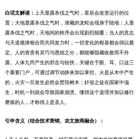
白话文解读：
上天显露杀伐之气时，星辰会改变运行的位
置；大地显露杀伐之气时，潜藏的龙蛇会现身于陆地；人显
露杀伐之气时，天地间的秩序会出现剧烈颠覆；当人的意志
与天道规律相合而共同发力时，一切变化的根基都会得以奠
定。人的资质有灵巧与愚拙之分，都能够隐藏收敛而不外
露。人体九窍产生的邪念与纷扰，关键在于眼、耳、口这三
个重要门户，可通过调节动静来加以掌控。火是从木中产生
的，火灾一旦发生必然会焚毁树木；奸佞之徒在国家中滋
生，时机一到就会导致国家崩溃。懂得这个道理并加以修行
磨炼的人，才称得上是圣人。
引申含义（结合技术营销、农文旅商融合）：