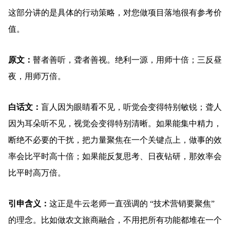
这部分讲的是具体的行动策略，对您做项目落地很有参考价
值。
原文：
瞽者善听，聋者善视。绝利一源，用师十倍；三反昼
夜，用师万倍。
白话文：
盲人因为眼睛看不见，听觉会变得特别敏锐；聋人
因为耳朵听不见，视觉会变得特别清晰。如果能集中精力，
断绝不必要的干扰，把力量聚焦在一个关键点上，做事的效
率会比平时高十倍；如果能反复思考、日夜钻研，那效率会
比平时高万倍。
引申含义：
这正是牛云老师一直强调的 “技术营销要聚焦”
的理念。比如做农文旅商融合，不用把所有功能都堆在一个