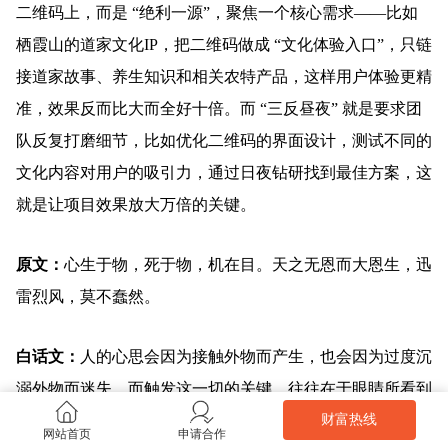
二维码上，而是 “绝利一源”，聚焦一个核心需求——比如
栖霞山的道家文化IP，把二维码做成 “文化体验入口”，只链
接道家故事、养生知识和相关农特产品，这样用户体验更精
准，效果反而比大而全好十倍。而 “三反昼夜” 就是要求团
队反复打磨细节，比如优化二维码的界面设计，测试不同的
文化内容对用户的吸引力，通过日夜钻研找到最佳方案，这
就是让项目效果放大万倍的关键。
原文：
心生于物，死于物，机在目。天之无恩而大恩生，迅
雷烈风，莫不蠢然。
白话文：
人的心思会因为接触外物而产生，也会因为过度沉
溺外物而迷失，而触发这一切的关键，往往在于眼睛所看到
的。上天看似没有特意施恩，却在无声中孕育了万物，这才
财富热线
网站首页
申请合作