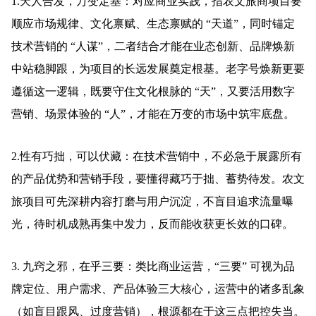
1.天人合发，万变定基：对应商业实践，指农文旅商项目要
顺应市场规律、文化禀赋、生态禀赋的 “天道”，同时锚定
技术营销的 “人谋”，二者结合才能在业态创新、品牌焕新
中站稳脚跟，为项目的长远发展奠定根基。老字号焕新更要
遵循这一逻辑，既要守住文化根脉的 “天”，又要活用数字
营销、场景体验的 “人”，才能在万变的市场中筑牢底盘。
2.性有巧拙，可以伏藏：在技术营销中，不必急于展露所有
的产品优势和营销手段，要懂得藏巧于拙、蓄势待发。农文
旅项目可先深耕内容打磨与用户沉淀，不盲目追求流量曝
光，待时机成熟再集中发力，反而能收获更长效的口碑。
3. 九窍之邪，在乎三要：类比商业运营，“三要” 可视为品
牌定位、用户需求、产品体验三大核心，运营中的诸多乱象
（如盲目跟风、过度营销），根源都在于这三点把控失当。