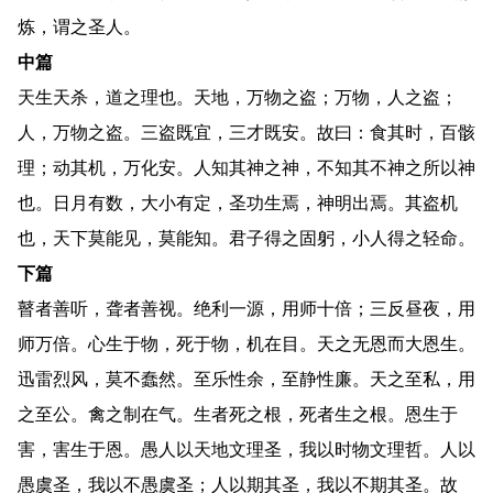
炼，谓之圣人。
中篇
天生天杀，道之理也。天地，万物之盗；万物，人之盗；
人，万物之盗。三盗既宜，三才既安。故曰：食其时，百骸
理；动其机，万化安。人知其神之神，不知其不神之所以神
也。日月有数，大小有定，圣功生焉，神明出焉。其盗机
也，天下莫能见，莫能知。君子得之固躬，小人得之轻命。
下篇
瞽者善听，聋者善视。绝利一源，用师十倍；三反昼夜，用
师万倍。心生于物，死于物，机在目。天之无恩而大恩生。
迅雷烈风，莫不蠢然。至乐性余，至静性廉。天之至私，用
之至公。禽之制在气。生者死之根，死者生之根。恩生于
害，害生于恩。愚人以天地文理圣，我以时物文理哲。人以
愚虞圣，我以不愚虞圣；人以期其圣，我以不期其圣。故