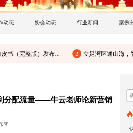
作动态
协会动态
行业新闻
案例
版）发布！传华夏文脉，行至诚商道
立足湾区通山海，智赋百县兴华章
2
到分配流量——牛云老师论新营销
印客