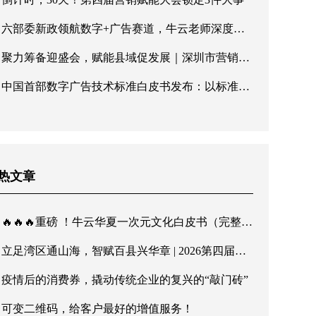
六部委新政领航数字+广告赛道，牛云老师深度解读广告产业新机遇
聚力筹备迎盛会，赋能县域促发展｜深圳市营销协会第五届理事会第三次会议顺利召开
中国首部数字广告技术标准白皮书发布：以标准化建设响应六部委高质量发展号召
热文章
🔥🔥🔥重磅 ！牛云华夏一次元文化白皮书（完整版）发布！传华夏文脉，行至诚商道
立足湾区通山海，智赋百县兴华章 | 2026第四届营销赋能大会暨第二届诚商文化节8月深圳启幕
疫情后的消费券，撬动传统企业的复兴的“敲门砖”
可变二维码，给客户最好的增值服务！