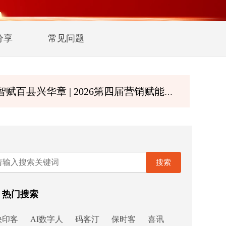
分享
常见问题
 | 2026第四届营销赋能大会暨第二届诚商文化节8月深圳启幕
搜索
热门搜索
快印客
AI数字人
码客汀
保时客
喜讯