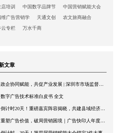
驻店培训
中国数字品牌节
中国营销赋能大会
四维广告营销学
天通文创
农文旅商融合
牛云专栏
万水千商
新文章
政企协同赋能，共促产业发展 | 深圳市市场监督管理局罗湖局领导一行莅临快印客调研指导
数字广告技术标准白皮书 全文
倒计时20天！重磅嘉宾阵容揭晓，共建县域经济新格局
重塑广告价值，破局营销困境｜广告快印人年度盛会即将重磅启幕
倒计时，30天！第四届营销赋能大会锁定3件大事