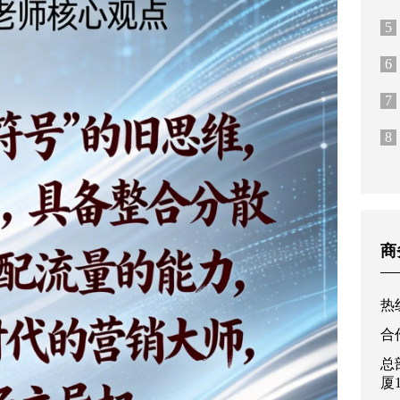
5
6
7
8
商
热线
合作
总
厦